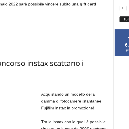
naio 2022 sarà possibile vincere subito una
gift card
Fol
6
F
oncorso instax scattano i
Acquistando un modello della
gamma di fotocamere istantanee
Fujifilm instax in promozione!
Tra le instax con le quali è possibile
vincere un buono da 200€ rientrano: