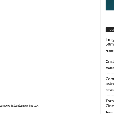
UL
I mig
50m
Franc
Cris
Matte
Come
astr
David
Torn
Cine
ocamere istantanee instax!
Team