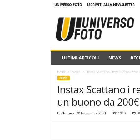
UNIVERSO FOTO
ISCRIVITI ALLA NEWSLETTER
w
w
w
.
u
n
i
ULTIMI ARTICOLI
NEWS
REC
v
e
Home
News
Instax Scattano i regali: ecco come
r
NEWS
s
Instax Scattano i r
o
f
un buono da 200€ g
o
t
o
Da
Team
-
30 Novembre 2021
1910
0
.
i
t