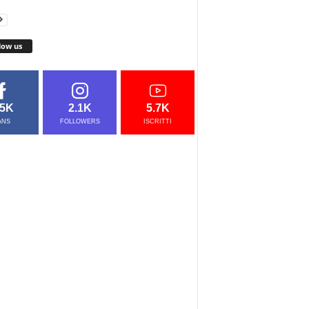
low us
.5K
2.1K
5.7K
ANS
FOLLOWERS
ISCRITTI