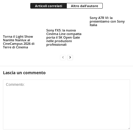
Articoli correlati
Altro dall'autore
Sony A7R VI: la
presentiamo con Sony
Italia
Sony FX5: la nuova
Cinema Line compatta
Torna il Light Show
porta il 5K Open Gate
Nanlite Nanlux al
nelle produzioni
CineCampus 2026 di
professionali
Terre di Cinema
Lascia un commento