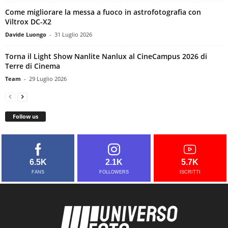
Come migliorare la messa a fuoco in astrofotografia con
Viltrox DC-X2
Davide Luongo
-
31 Luglio 2026
Torna il Light Show Nanlite Nanlux al CineCampus 2026 di
Terre di Cinema
Team
-
29 Luglio 2026
Follow us
6.5K
2.1K
5.7K
FANS
FOLLOWERS
ISCRITTI