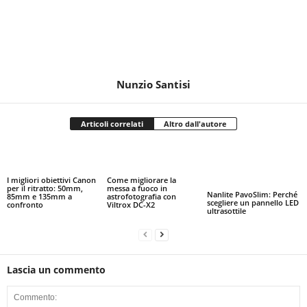
Nunzio Santisi
Articoli correlati
Altro dall'autore
I migliori obiettivi Canon
Come migliorare la
per il ritratto: 50mm,
messa a fuoco in
Nanlite PavoSlim: Perché
85mm e 135mm a
astrofotografia con
scegliere un pannello LED
confronto
Viltrox DC-X2
ultrasottile
Lascia un commento