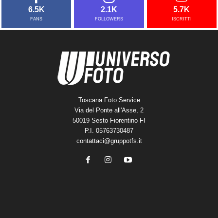
6.5K
2.1K
5.7K
FANS
FOLLOWERS
ISCRITTI
Toscana Foto Service
Via del Ponte all'Asse, 2
50019 Sesto Fiorentino FI
P.I. 05763730487
contattaci@gruppotfs.it