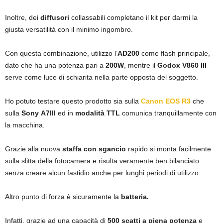
Inoltre, dei
diffusori
collassabili completano il kit per darmi la
giusta versatilità con il minimo ingombro.
Con questa combinazione, utilizzo l’
AD200
come flash principale,
dato che ha una potenza pari a
200W
, mentre il
Godox V860 III
serve come luce di schiarita nella parte opposta del soggetto.
Ho potuto testare questo prodotto sia sulla
Canon EOS R3
che
sulla
Sony
A7III
ed in
modalità TTL
comunica tranquillamente con
la macchina.
Grazie alla nuova
staffa con sgancio
rapido si monta facilmente
sulla slitta della fotocamera e risulta veramente ben bilanciato
senza creare alcun fastidio anche per lunghi periodi di utilizzo.
Altro punto di forza è sicuramente la
batteria.
Infatti, grazie ad una capacità di
500 scatti a piena potenza
e