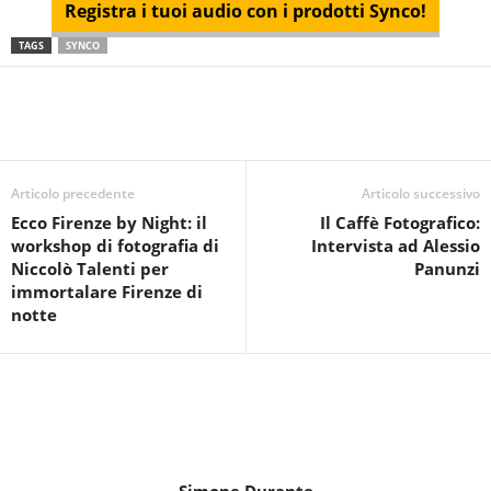
Registra i tuoi audio con i prodotti Synco!
TAGS
SYNCO
Articolo precedente
Articolo successivo
Ecco Firenze by Night: il
Il Caffè Fotografico:
workshop di fotografia di
Intervista ad Alessio
Niccolò Talenti per
Panunzi
immortalare Firenze di
notte