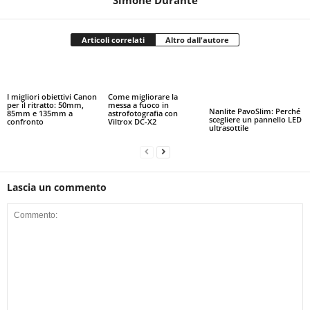
Simone Durante
Articoli correlati
Altro dall'autore
I migliori obiettivi Canon
Come migliorare la
per il ritratto: 50mm,
messa a fuoco in
Nanlite PavoSlim: Perché
85mm e 135mm a
astrofotografia con
scegliere un pannello LED
confronto
Viltrox DC-X2
ultrasottile
Lascia un commento