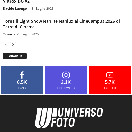
Viltrox DC-X2
Davide Luongo
-
31 Luglio 2026
Torna il Light Show Nanlite Nanlux al CineCampus 2026 di
Terre di Cinema
Team
-
29 Luglio 2026
Follow us
6.5K
2.1K
5.7K
FANS
FOLLOWERS
ISCRITTI