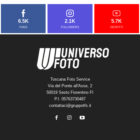
6.5K
2.1K
5.7K
FANS
FOLLOWERS
ISCRITTI
Toscana Foto Service
Via del Ponte all'Asse, 2
50019 Sesto Fiorentino FI
P.I. 05763730487
contattaci@gruppotfs.it