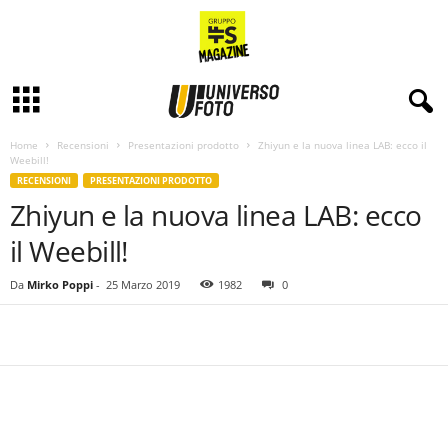
Home
Recensioni
Presentazioni prodotto
Zhiyun e la nuova linea LAB: ecco il
Weebill!
RECENSIONI
PRESENTAZIONI PRODOTTO
Zhiyun e la nuova linea LAB: ecco
il Weebill!
Da
Mirko Poppi
-
25 Marzo 2019
1982
0