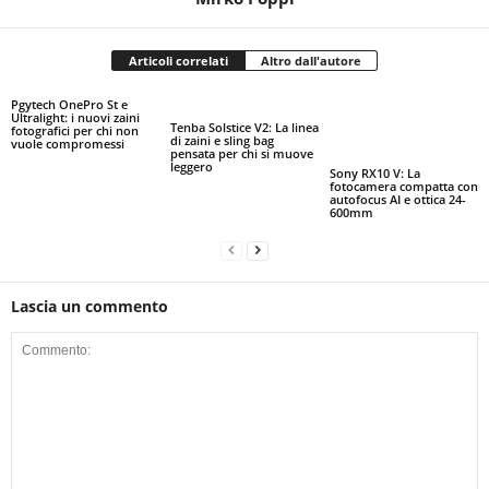
Articoli correlati
Altro dall'autore
Pgytech OnePro St e
Ultralight: i nuovi zaini
Tenba Solstice V2: La linea
fotografici per chi non
di zaini e sling bag
vuole compromessi
pensata per chi si muove
leggero
Sony RX10 V: La
fotocamera compatta con
autofocus AI e ottica 24-
600mm
Lascia un commento