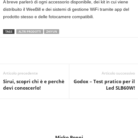
A breve parlerò di ogni accessorio disponibile, dei kit in cui viene
distribuito il WeeBill e dei sistemi di gestione WiFi tramite app del
prodotto stesso e delle fotocamere compatibili.
TAGS
ALTRI PRODOTTI
ZHIYUN
Articolo precedente
Articolo successivo
Sirui, scopri chi è e perchè
Godox – Test pratico per il
devi conoscerlo!
Led SLB60W!
Mirko Poppi