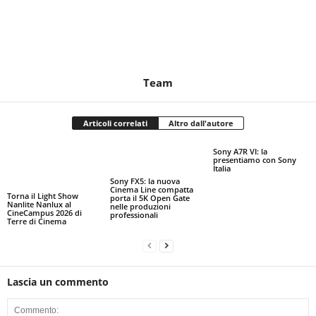
Team
Articoli correlati
Altro dall'autore
Sony A7R VI: la
presentiamo con Sony
Italia
Sony FX5: la nuova
Cinema Line compatta
Torna il Light Show
porta il 5K Open Gate
Nanlite Nanlux al
nelle produzioni
CineCampus 2026 di
professionali
Terre di Cinema
Lascia un commento