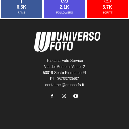
6.5K
2.1K
5.7K
FANS
FOLLOWERS
ISCRITTI
Toscana Foto Service
Via del Ponte all'Asse, 2
50019 Sesto Fiorentino FI
P.I. 05763730487
contattaci@gruppotfs.it