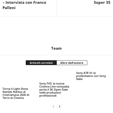
– Intervista con Franco
Super 35
Palleni
Team
Articoli correlati
Altro dall'autore
Sony A7R VI: la
presentiamo con Sony
Italia
Sony FX5: la nuova
Cinema Line compatta
Torna il Light Show
porta il 5K Open Gate
Nanlite Nanlux al
nelle produzioni
CineCampus 2026 di
professionali
Terre di Cinema