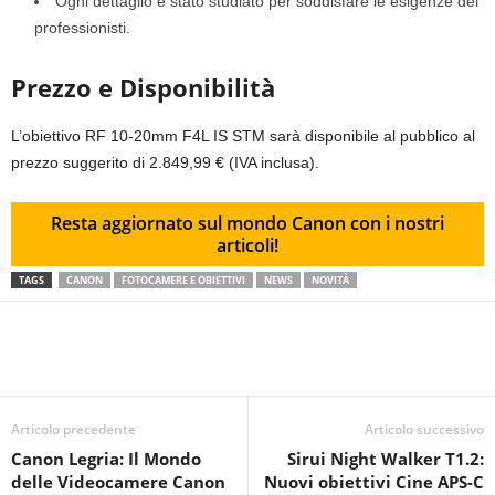
Ogni dettaglio è stato studiato per soddisfare le esigenze dei
professionisti.
Prezzo e Disponibilità
L’obiettivo RF 10-20mm F4L IS STM sarà disponibile al pubblico al
prezzo suggerito di 2.849,99 € (IVA inclusa).
Resta aggiornato sul mondo Canon con i nostri
articoli!
TAGS
CANON
FOTOCAMERE E OBIETTIVI
NEWS
NOVITÀ
Articolo precedente
Articolo successivo
Canon Legria: Il Mondo
Sirui Night Walker T1.2:
delle Videocamere Canon
Nuovi obiettivi Cine APS-C