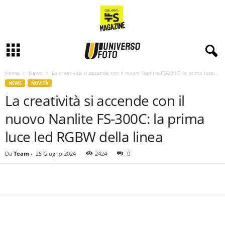
Home
News
La creatività si accende con il nuovo Nanlite FS-300C: la prima luce...
NEWS
NOVITÀ
La creatività si accende con il
nuovo Nanlite FS-300C: la prima
luce led RGBW della linea
Da
Team
-
25 Giugno 2024
2424
0