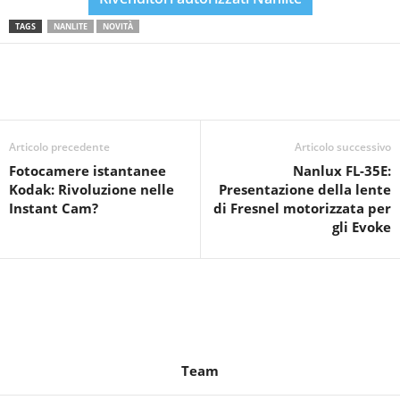
TAGS
NANLITE
NOVITÀ
Articolo precedente
Articolo successivo
Fotocamere istantanee
Nanlux FL-35E:
Kodak: Rivoluzione nelle
Presentazione della lente
Instant Cam?
di Fresnel motorizzata per
gli Evoke
Team