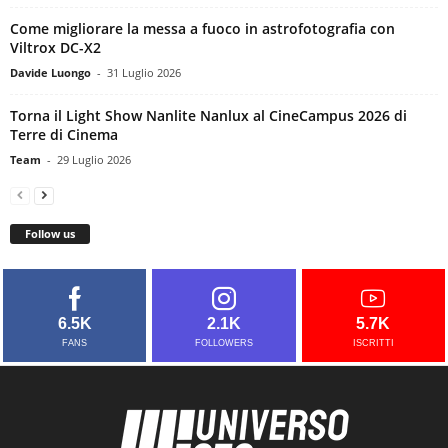
Come migliorare la messa a fuoco in astrofotografia con
Viltrox DC-X2
Davide Luongo
-
31 Luglio 2026
Torna il Light Show Nanlite Nanlux al CineCampus 2026 di
Terre di Cinema
Team
-
29 Luglio 2026
Follow us
6.5K
2.1K
5.7K
FANS
FOLLOWERS
ISCRITTI