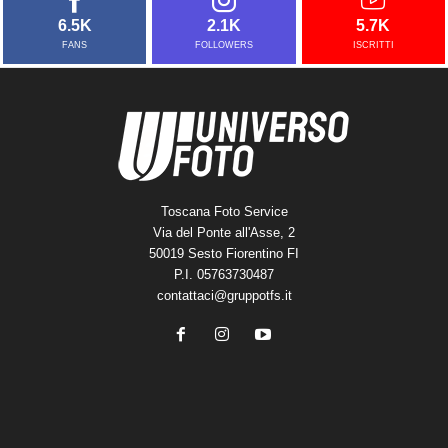
6.5K
2.1K
5.7K
FANS
FOLLOWERS
ISCRITTI
Toscana Foto Service
Via del Ponte all'Asse, 2
50019 Sesto Fiorentino FI
P.I. 05763730487
contattaci@gruppotfs.it