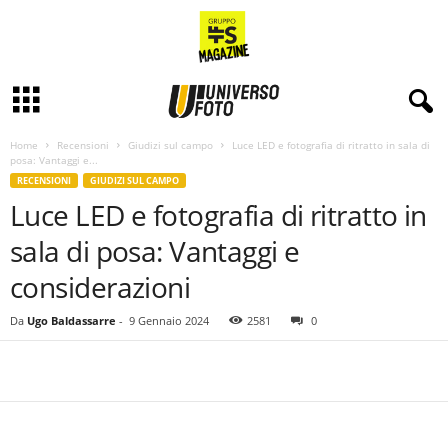
Home
Recensioni
Giudizi sul campo
Luce LED e fotografia di ritratto in sala di
posa: Vantaggi e...
RECENSIONI
GIUDIZI SUL CAMPO
Luce LED e fotografia di ritratto in
sala di posa: Vantaggi e
considerazioni
Da
Ugo Baldassarre
-
9 Gennaio 2024
2581
0