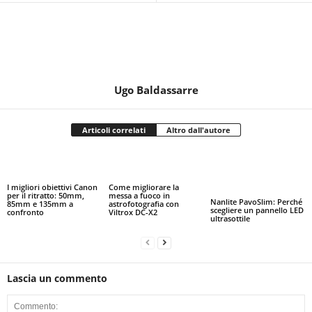
Ugo Baldassarre
Articoli correlati
Altro dall'autore
I migliori obiettivi Canon
Come migliorare la
per il ritratto: 50mm,
messa a fuoco in
Nanlite PavoSlim: Perché
85mm e 135mm a
astrofotografia con
scegliere un pannello LED
confronto
Viltrox DC-X2
ultrasottile
Lascia un commento