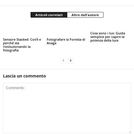
Articoli correlati
Altro dall'autore
Cosa sono i lux: Guida
semplice per capire la
Sensore Stacked: Cos’è e
Fotografare la Foresta di
potenza della luce
perché sta
Anaga
rivoluzionando la
fotografia
Lascia un commento