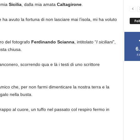
a mia
Sicilia
, dalla mia amata
Caltagirone
.
ha avuto la fortuna di non lasciare mai l’isola, mi ha voluto
Fol
bro del fotografo
Ferdinando Scianna
, intitolato “
I siciliani
”,
6
sta chiusa.
F
ianconero, scorrendo qua e là i testi di uno scrittore
io amico che, per non farmi dimenticare la nostra terra e la
galo nella busta.
rappo al cuore, un tuffo nel passato col respiro fermo in