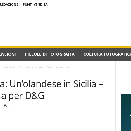
REDAZIONE
PUNTI VENDITA
ENSIONI
PILLOLE DI FOTOGRAFIA
CULTURA FOTOGRAFIC
Un’olandese in Sicilia – Ferdinando Scianna per D&G
a: Un’olandese in Sicilia –
na per D&G
0