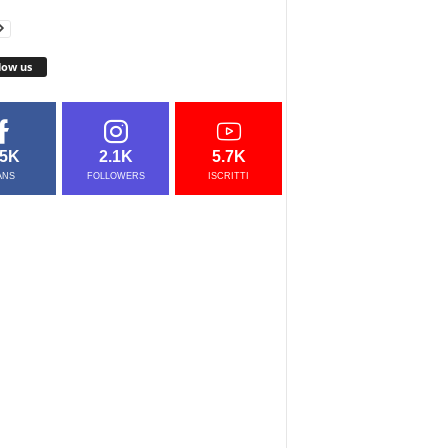
low us
.5K
2.1K
5.7K
ANS
FOLLOWERS
ISCRITTI