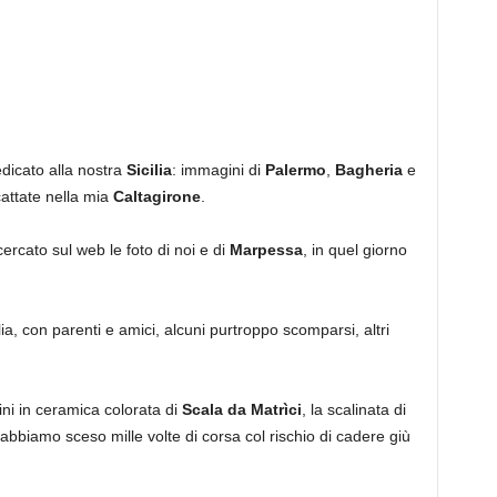
dedicato alla nostra
Sicilia
: immagini di
Palermo
,
Bagheria
e
cattate nella mia
Caltagirone
.
cercato sul web le foto di noi e di
Marpessa
, in quel giorno
, con parenti e amici, alcuni purtroppo scomparsi, altri
ini in ceramica colorata di
Scala da Matrìci
, la scalinata di
 abbiamo sceso mille volte di corsa col rischio di cadere giù