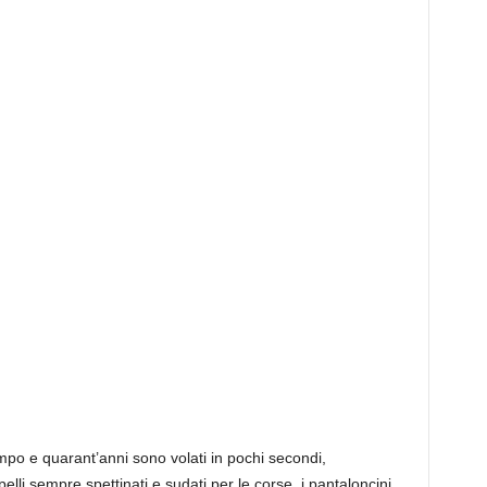
empo e quarant’anni sono volati in pochi secondi,
lli sempre spettinati e sudati per le corse, i pantaloncini