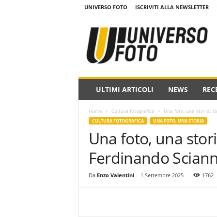
UNIVERSO FOTO
ISCRIVITI ALLA NEWSLETTER
w
w
w
.
u
n
i
ULTIMI ARTICOLI
NEWS
REC
v
e
Home
Cultura fotografica
Una foto, una storia: 
r
CULTURA FOTOGRAFICA
UNA FOTO, UNA STORIA
s
Una foto, una stori
o
f
Ferdinando Scian
o
t
o
Da
Enzo Valentini
-
1 Settembre 2025
1762
.
i
t