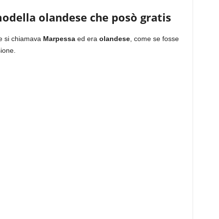
odella olandese che posò gratis
he si chiamava
Marpessa
ed era
olandese
, come se fosse
sione.