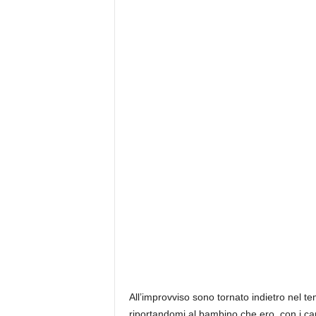
All’improvviso sono tornato indietro nel t
riportandomi al bambino che ero, con i cape