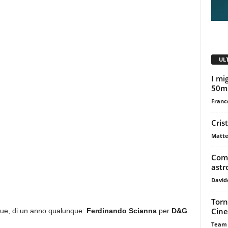
UL
I mig
50m
Franc
Cris
Matte
Come
astr
David
Torn
Cine
que, di un anno qualunque:
Ferdinando Scianna
per
D&G
.
Team