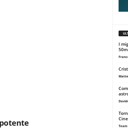
UL
I mig
50m
Franc
Cris
Matte
Come
astr
David
Torn
Cine
 potente
Team