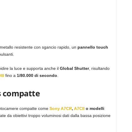
n metallo resistente con sgancio rapido, un
pannello touch
ulsanti.
idire la luce e supporta anche il
Global Shutter
, risultando
III
fino a
1/80.000 di secondo
.
ss compatte
 fotocamere compatte come
Sony A7CR
,
A7CII
o modelli
te da obiettivi troppo voluminosi dati dalla bassa posizione