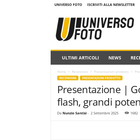
UNIVERSO FOTO
ISCRIVITI ALLA NEWSLETTER
w
w
w
.
u
n
i
ULTIMI ARTICOLI
NEWS
REC
v
e
Home
Recensioni
Presentazioni prodotto
Pre
r
RECENSIONI
PRESENTAZIONI PRODOTTO
s
Presentazione | G
o
f
flash, grandi poten
o
t
o
Da
Nunzio Santisi
-
2 Settembre 2025
1682
.
i
t