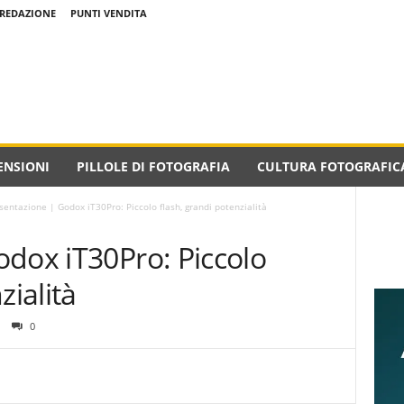
REDAZIONE
PUNTI VENDITA
ENSIONI
PILLOLE DI FOTOGRAFIA
CULTURA FOTOGRAFIC
sentazione | Godox iT30Pro: Piccolo flash, grandi potenzialità
odox iT30Pro: Piccolo
zialità
0