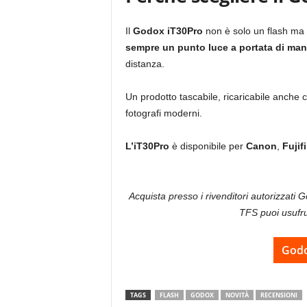
Il
Godox iT30Pro
non è solo un flash ma 
sempre un punto luce a portata di ma
distanza.
Un prodotto tascabile, ricaricabile anche c
fotografi moderni.
L’iT30Pro
è disponibile per
Canon
,
Fujif
Acquista presso i rivenditori autorizzati
TFS puoi usufru
Godo
TAGS
FLASH
GODOX
NOVITÀ
RECENSIONI