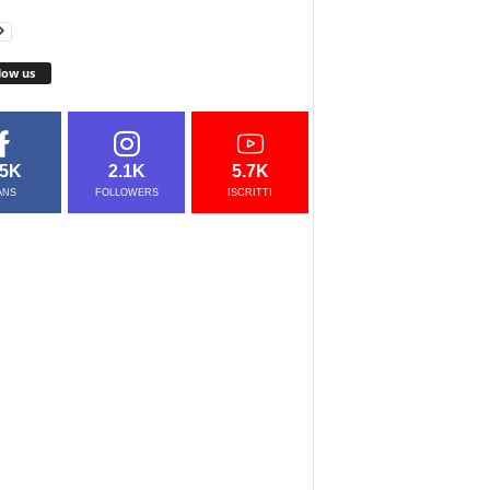
low us
.5K
2.1K
5.7K
ANS
FOLLOWERS
ISCRITTI