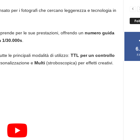
sato per i fotografi che cercano leggerezza e tecnologia in
Fol
rprende per le sue prestazioni, offrendo un
numero guida
a 1/30.000s
.
6
tte le principali modalità di utilizzo:
TTL per un controllo
F
rsonalizzazione e
Multi
(stroboscopica) per effetti creativi.