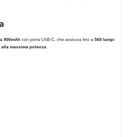
a
 da 900mAh
con porta USB-C, che assicura fino a
560 lampi
 alla massima potenza
.