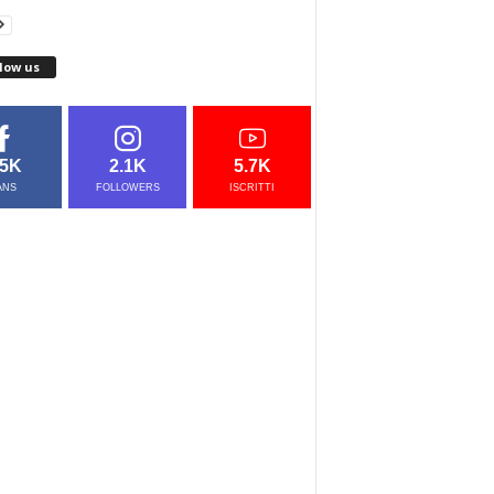
low us
.5K
2.1K
5.7K
ANS
FOLLOWERS
ISCRITTI