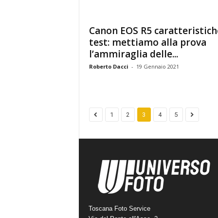
Canon EOS R5 caratteristich
test: mettiamo alla prova
l’ammiraglia delle...
Roberto Dacci
-
19 Gennaio 2021
1
2
3
4
5
Toscana Foto Service