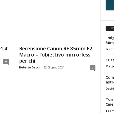
UL
I mig
50m
1.4:
Recensione Canon RF 85mm F2
Franc
Macro – l’obiettivo mirrorless
Cris
per chi...
0
Matt
Roberto Dacci
-
22 Giugno 2021
0
Come
astr
David
Torn
Cine
Tea