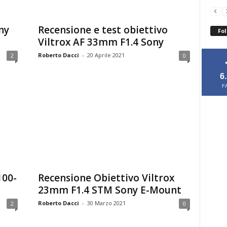
ny
Recensione e test obiettivo
Fol
Viltrox AF 33mm F1.4 Sony
Roberto Dacci
-
20 Aprile 2021
2
0
6
F
100-
Recensione Obiettivo Viltrox
23mm F1.4 STM Sony E-Mount
Roberto Dacci
-
30 Marzo 2021
2
0