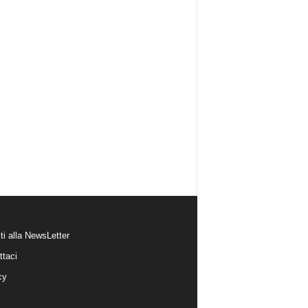
iti alla NewsLetter
ttaci
cy