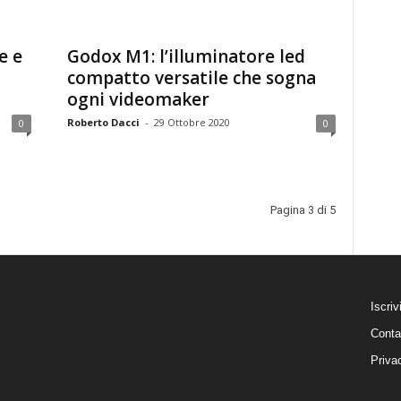
e e
Godox M1: l’illuminatore led
compatto versatile che sogna
ogni videomaker
Roberto Dacci
-
29 Ottobre 2020
0
0
Pagina 3 di 5
Iscriv
Conta
Priva