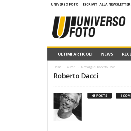
UNIVERSO FOTO
ISCRIVITI ALLA NEWSLETTER
w
w
w
.
u
n
i
ULTIMI ARTICOLI
NEWS
REC
v
e
Home
Autori
Messaggi di Roberto Dacci
r
Roberto Dacci
s
o
f
o
43 POSTS
1 COM
t
o
.
i
t