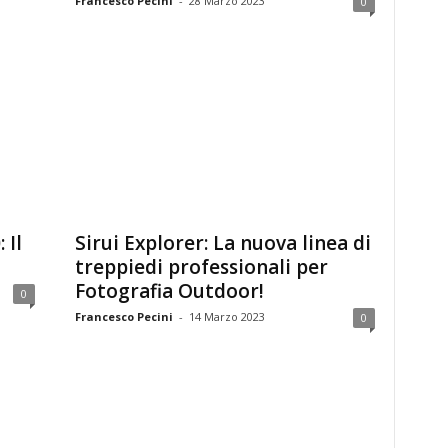
Francesco Pecini
-
28 Marzo 2023
0
 Il
Sirui Explorer: La nuova linea di
treppiedi professionali per
Fotografia Outdoor!
0
Francesco Pecini
-
14 Marzo 2023
0