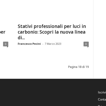
Stativi professionali per luci in
per
carbonio: Scopri la nuova linea
di...
Francesco Pecini
-
7 Marzo 2023
0
0
Pagina 18 di 19
Iscriv
Conta