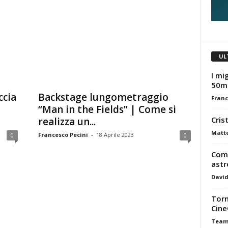
UL
I mig
50m
ccia
Backstage lungometraggio
Franc
“Man in the Fields” | Come si
Cris
realizza un...
Matt
Francesco Pecini
-
18 Aprile 2023
0
0
Come
astr
David
Torn
Cine
Tea