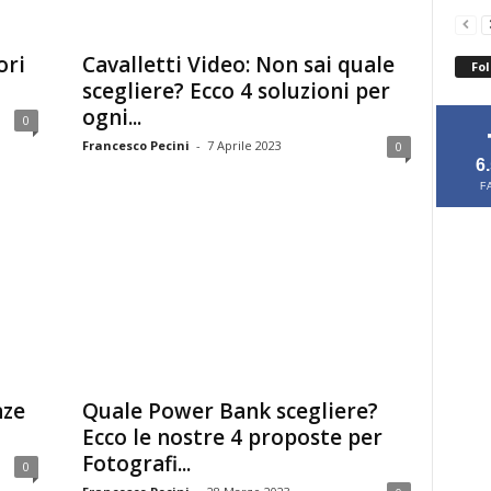
ori
Cavalletti Video: Non sai quale
Fol
scegliere? Ecco 4 soluzioni per
ogni...
0
Francesco Pecini
-
7 Aprile 2023
0
6
F
nze
Quale Power Bank scegliere?
Ecco le nostre 4 proposte per
Fotografi...
0