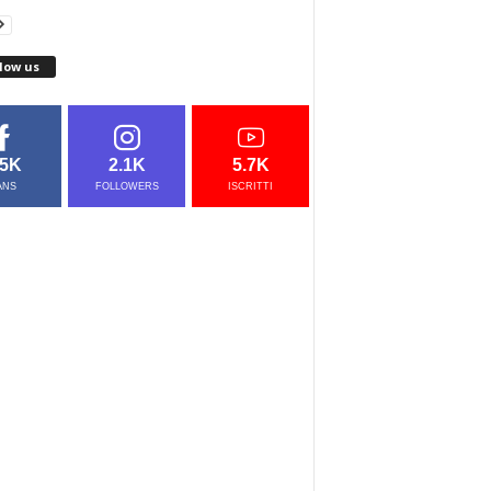
low us
.5K
2.1K
5.7K
ANS
FOLLOWERS
ISCRITTI