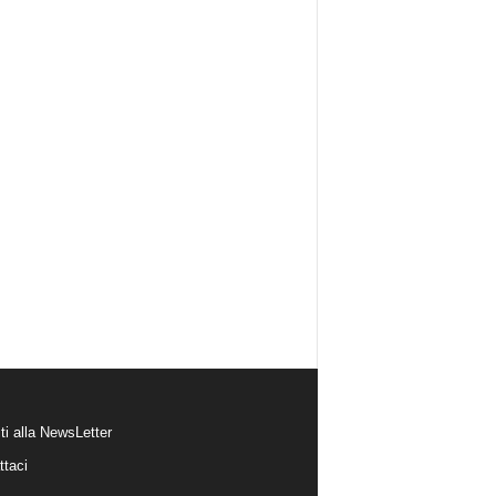
iti alla NewsLetter
ttaci