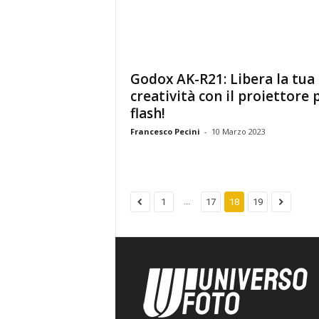
Godox AK-R21: Libera la tua
creatività con il proiettore 
flash!
Francesco Pecini
-
10 Marzo 2023
...
1
17
18
19