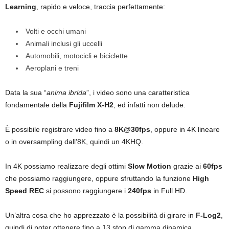
Learning
, rapido e veloce, traccia perfettamente:
Volti e occhi umani
Animali inclusi gli uccelli
Automobili, motocicli e biciclette
Aeroplani e treni
Data la sua “
anima ibrida
”, i video sono una caratteristica
fondamentale della
Fujifilm X-H2
, ed infatti non delude.
È possibile registrare video fino a
8K@30fps
, oppure in 4K lineare
o in oversampling dall’8K, quindi un 4KHQ.
In 4K possiamo realizzare degli ottimi
Slow Motion
grazie ai
60fps
che possiamo raggiungere, oppure sfruttando la funzione
High
Speed REC
si possono raggiungere i
240fps
in Full HD.
Un’altra cosa che ho apprezzato è la possibilità di girare in
F-Log2
,
quindi di poter ottenere fino a 13 stop di gamma dinamica.