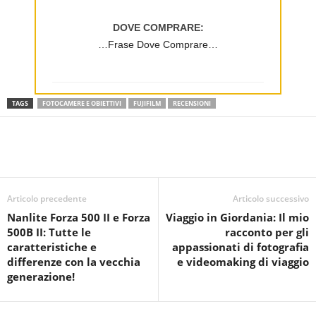
DOVE COMPRARE:
…Frase Dove Comprare…
TAGS
FOTOCAMERE E OBIETTIVI
FUJIFILM
RECENSIONI
Articolo precedente
Articolo successivo
Nanlite Forza 500 II e Forza
Viaggio in Giordania: Il mio
500B II: Tutte le
racconto per gli
caratteristiche e
appassionati di fotografia
differenze con la vecchia
e videomaking di viaggio
generazione!