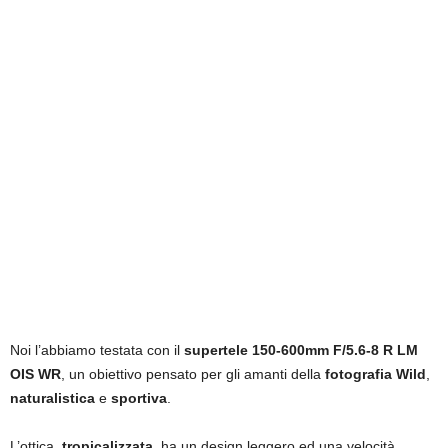
Noi l’abbiamo testata con il
supertele 150-600mm F/5.6-8 R LM
OIS WR
, un obiettivo pensato per gli amanti della
fotografia Wild
,
naturalistica
e
sportiva
.
L’ottica,
tropicalizzata
, ha un design leggero ed una velocità