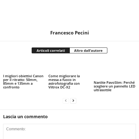
Francesco Pecini
Articoli correlati
Altro dall'autore
I migliori obiettivi Canon
Come migliorare la
per il ritratto: 50mm,
messa a fuoco in
Nanlite PavoSlim: Perché
85mm e 135mm a
astrofotografia con
scegliere un pannello LED
confronto
Viltrox DC-X2
ultrasottile
Lascia un commento