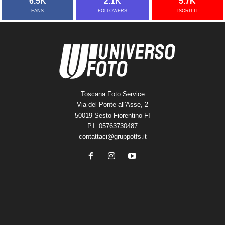
6.5K
2.1K
5.7K
FANS
FOLLOWERS
ISCRITTI
Toscana Foto Service
Via del Ponte all'Asse, 2
50019 Sesto Fiorentino FI
P.I. 05763730487
contattaci@gruppotfs.it