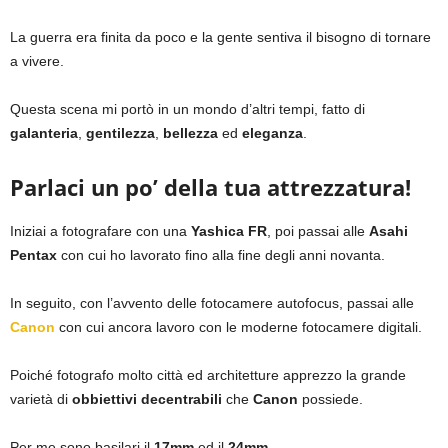
La guerra era finita da poco e la gente sentiva il bisogno di tornare
a vivere.
Questa scena mi portò in un mondo d’altri tempi, fatto di
galanteria
,
gentilezza
,
bellezza
ed
eleganza
.
Parlaci un po’ della tua attrezzatura!
Iniziai a fotografare con una
Yashica FR
, poi passai alle
Asahi
Pentax
con cui ho lavorato fino alla fine degli anni novanta.
In seguito, con l’avvento delle fotocamere autofocus, passai alle
Canon
con cui ancora lavoro con le moderne fotocamere digitali.
Poiché fotografo molto città ed architetture apprezzo la grande
varietà di
obbiettivi decentrabili
che
Canon
possiede.
Per me sono basilari il
17mm
ed il
24mm
.