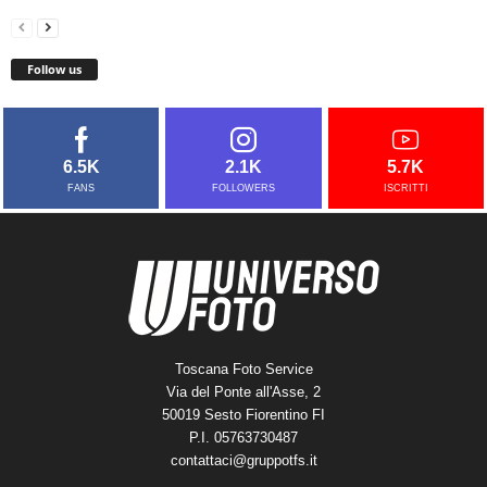
Follow us
6.5K
2.1K
5.7K
FANS
FOLLOWERS
ISCRITTI
Toscana Foto Service
Via del Ponte all'Asse, 2
50019 Sesto Fiorentino FI
P.I. 05763730487
contattaci@gruppotfs.it