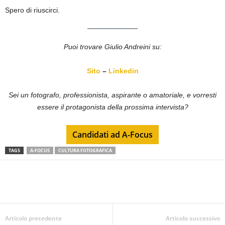
Spero di riuscirci.
Puoi trovare Giulio Andreini su:
Sito
–
Linkedin
Sei un fotografo, professionista, aspirante o amatoriale, e vorresti
essere il protagonista della prossima intervista?
Candidati ad A-Focus
TAGS
A-FOCUS
CULTURA FOTOGRAFICA
Articolo precedente
Articolo successivo