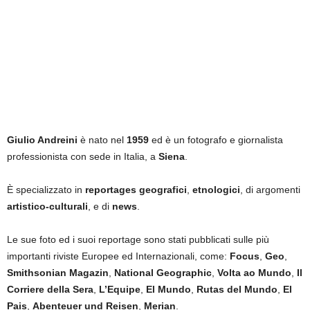
Giulio Andreini
è nato nel
1959
ed è un fotografo e giornalista
professionista con sede in Italia, a
Siena
.
È specializzato in
reportages geografici
,
etnologici
, di argomenti
artistico-culturali
, e di
news
.
Le sue foto ed i suoi reportage sono stati pubblicati sulle più
importanti riviste Europee ed Internazionali, come:
Focus
,
Geo
,
Smithsonian Magazin
,
National Geographic
,
Volta ao Mundo
,
Il
Corriere della Sera
,
L’Equipe
,
El Mundo
,
Rutas del Mundo
,
El
Pais
,
Abenteuer und Reisen
,
Merian
.