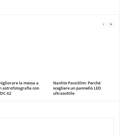
igliorare la messa a
Nanlite PavoSlim: Perché
n astrofotografia con
scegliere un pannello LED
 DC-X2
ultrasottile