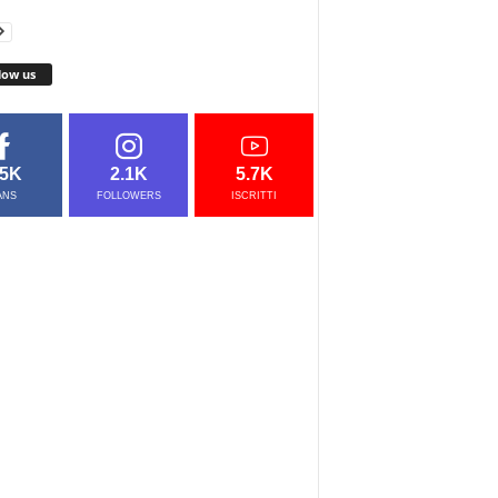
low us
.5K
2.1K
5.7K
ANS
FOLLOWERS
ISCRITTI