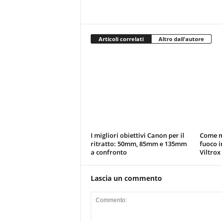
Articoli correlati
Altro dall'autore
I migliori obiettivi Canon per il
Come m
ritratto: 50mm, 85mm e 135mm
fuoco i
a confronto
Viltrox
Lascia un commento