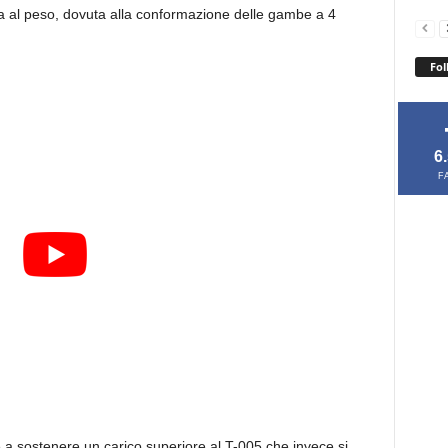
za al peso, dovuta alla conformazione delle gambe a 4
Fol
6
F
ce a sostenere un carico superiore al T-005 che invece si