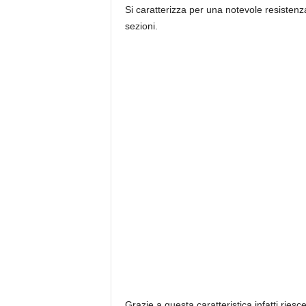
Si caratterizza per una notevole resisten
sezioni.
Grazie a questa caratteristica infatti ries