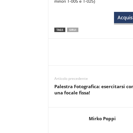
minori T-005 e T-025)
Acquist
TAGS
SIRUI
Articolo precedente
Palestra Fotografica: esercitarsi co
una focale fissa!
Mirko Poppi