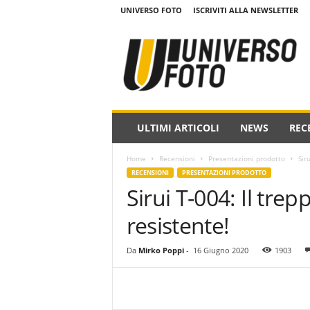
UNIVERSO FOTO
ISCRIVITI ALLA NEWSLETTER
w
w
w
.
u
n
i
ULTIMI ARTICOLI
NEWS
REC
v
e
Home
Recensioni
Presentazioni prodotto
Sir
r
RECENSIONI
PRESENTAZIONI PRODOTTO
s
Sirui T-004: Il tre
o
f
resistente!
o
t
o
Da
Mirko Poppi
-
16 Giugno 2020
1903
.
i
t