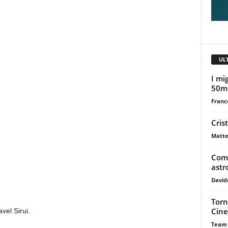
UL
I mig
50m
Franc
Cris
Matte
Come
astr
David
Torn
Cine
vel Sirui.
Team