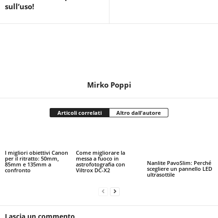
sull’uso!
Mirko Poppi
Articoli correlati
Altro dall'autore
I migliori obiettivi Canon
Come migliorare la
per il ritratto: 50mm,
messa a fuoco in
Nanlite PavoSlim: Perché
85mm e 135mm a
astrofotografia con
scegliere un pannello LED
confronto
Viltrox DC-X2
ultrasottile
Lascia un commento