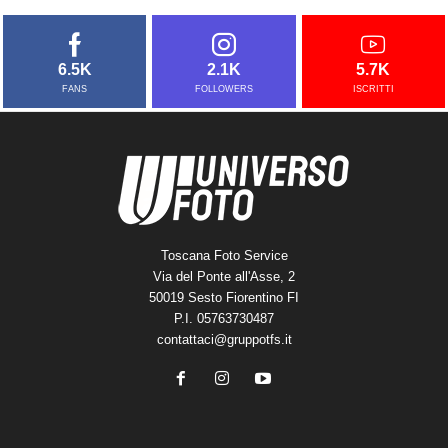
6.5K
2.1K
5.7K
FANS
FOLLOWERS
ISCRITTI
Toscana Foto Service
Via del Ponte all'Asse, 2
50019 Sesto Fiorentino FI
P.I. 05763730487
contattaci@gruppotfs.it