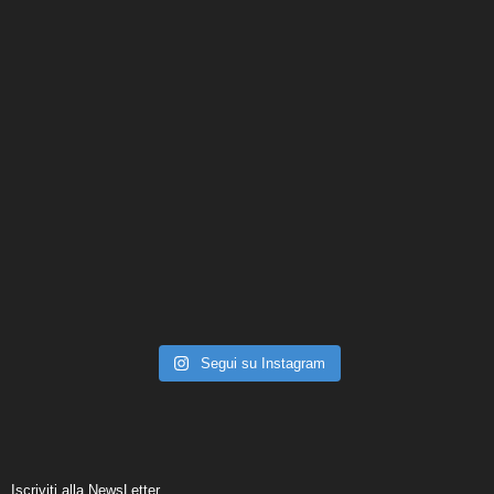
Segui su Instagram
Iscriviti alla NewsLetter