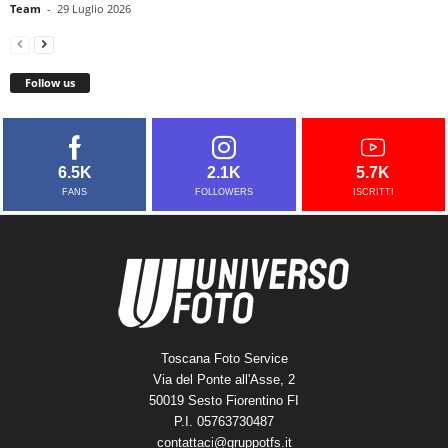
Team
-
29 Luglio 2026
Follow us
6.5K
2.1K
5.7K
FANS
FOLLOWERS
ISCRITTI
Toscana Foto Service
Via del Ponte all'Asse, 2
50019 Sesto Fiorentino FI
P.I. 05763730487
contattaci@gruppotfs.it