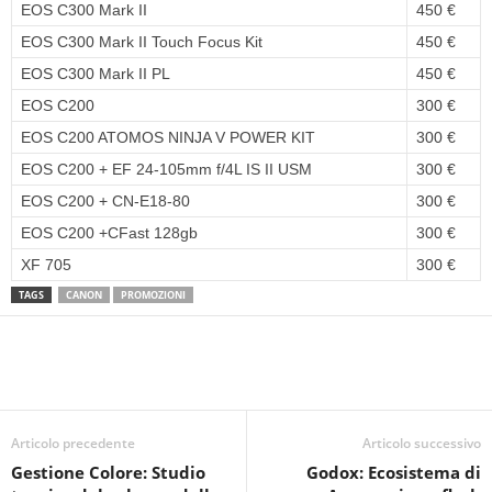
EOS C300 Mark II
450 €
EOS C300 Mark II Touch Focus Kit
450 €
EOS C300 Mark II PL
450 €
EOS C200
300 €
EOS C200 ATOMOS NINJA V POWER KIT
300 €
EOS C200 + EF 24-105mm f/4L IS II USM
300 €
EOS C200 + CN-E18-80
300 €
EOS C200 +CFast 128gb
300 €
XF 705
300 €
TAGS
CANON
PROMOZIONI
Articolo precedente
Articolo successivo
Gestione Colore: Studio
Godox: Ecosistema di