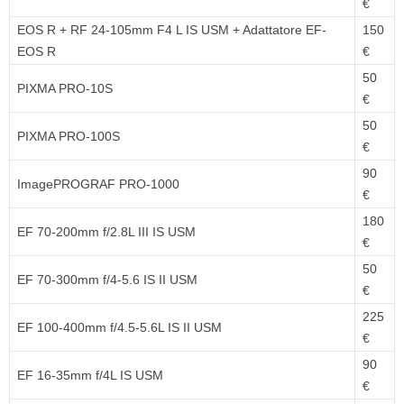
€
EOS R + RF 24-105mm F4 L IS USM + Adattatore EF-
150
EOS R
€
50
PIXMA PRO-10S
€
50
PIXMA PRO-100S
€
90
ImagePROGRAF PRO-1000
€
180
EF 70-200mm f/2.8L III IS USM
€
50
EF 70-300mm f/4-5.6 IS II USM
€
225
EF 100-400mm f/4.5-5.6L IS II USM
€
90
EF 16-35mm f/4L IS USM
€