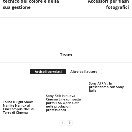
tecnico del colore e della
Accessori per flash
sua gestione
fotografici
Team
Articoli correlati
Altro dall'autore
Sony A7R VI: la
presentiamo con Sony
Italia
Sony FX5: la nuova
Cinema Line compatta
Torna il Light Show
porta il 5K Open Gate
Nanlite Nanlux al
nelle produzioni
CineCampus 2026 di
professionali
Terre di Cinema