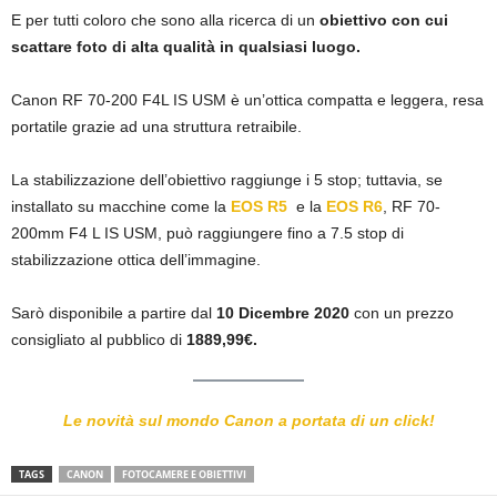
E per tutti coloro che sono alla ricerca di un
obiettivo con cui
scattare foto di alta qualità in qualsiasi luogo.
Canon RF 70-200 F4L IS USM è un’ottica compatta e leggera, resa
portatile grazie ad una struttura retraibile.
La stabilizzazione dell’obiettivo raggiunge i 5 stop; tuttavia, se
installato su macchine come la
EOS R5
e la
EOS R6
, RF 70-
200mm F4 L IS USM, può raggiungere fino a 7.5 stop di
stabilizzazione ottica dell’immagine.
Sarò disponibile a partire dal
10 Dicembre 2020
con un prezzo
consigliato al pubblico di
1889,99€.
Le novità sul mondo Canon a portata di un click!
TAGS
CANON
FOTOCAMERE E OBIETTIVI