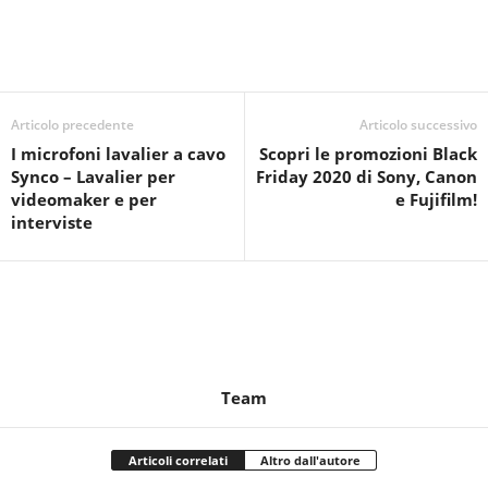
Articolo precedente
Articolo successivo
I microfoni lavalier a cavo
Scopri le promozioni Black
Synco – Lavalier per
Friday 2020 di Sony, Canon
videomaker e per
e Fujifilm!
interviste
Team
Articoli correlati
Altro dall'autore