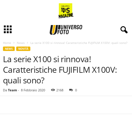
Home
News
La serie X100 si rinnova! Caratteristiche FUJIFILM X100V: quali sono?
NEWS
NOVITÀ
La serie X100 si rinnova!
Caratteristiche FUJIFILM X100V:
quali sono?
Da
Team
-
8 Febbraio 2020
2168
0