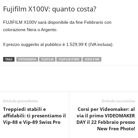
Fujifilm X100V: quanto costa?
FUJIFILM X100V sarà disponibile da fine Febbrario con
colorazione Nera o Argento.
Il prezzo suggerito al pubblico è 1.529,99 € (IVA inclusa).
TAGS
FOTOGRAFIA
FUJIFILM
FUJIFILM X100V
SERIE X100
Articolo precedente
Articolo successivo
Treppiedi stabili e
Corsi per Videomaker: al
affidabili: ti presentiamo il
via il primo VIDEOMAKER
Vip-88 e Vip-89 Swiss Pro
DAY il 22 Febbraio presso
New Free Photo!