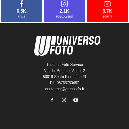
6.5K
2.1K
5.7K
FANS
FOLLOWERS
ISCRITTI
Toscana Foto Service
Via del Ponte all'Asse, 2
50019 Sesto Fiorentino FI
P.I. 05763730487
contattaci@gruppotfs.it