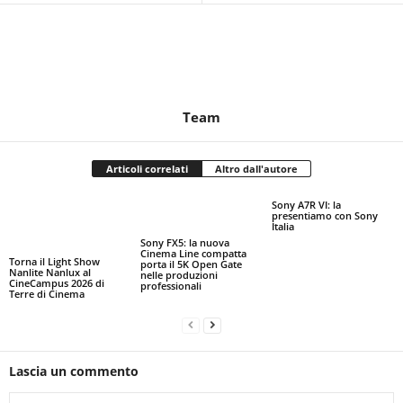
Team
Articoli correlati
Altro dall'autore
Sony A7R VI: la
presentiamo con Sony
Italia
Sony FX5: la nuova
Cinema Line compatta
Torna il Light Show
porta il 5K Open Gate
Nanlite Nanlux al
nelle produzioni
CineCampus 2026 di
professionali
Terre di Cinema
Lascia un commento