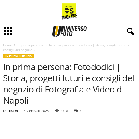
Home
In prima persona
In prima persona: Fotododici | Storia, progetti futuri e
consigli del negozio...
IN PRIMA PERSONA
In prima persona: Fotododici |
Storia, progetti futuri e consigli del
negozio di Fotografia e Video di
Napoli
Da
Team
-
14 Gennaio 2025
2718
0