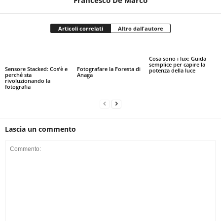
Francesco De Marco
Articoli correlati
Altro dall'autore
Cosa sono i lux: Guida
semplice per capire la
Sensore Stacked: Cos’è e
Fotografare la Foresta di
potenza della luce
perché sta
Anaga
rivoluzionando la
fotografia
Lascia un commento