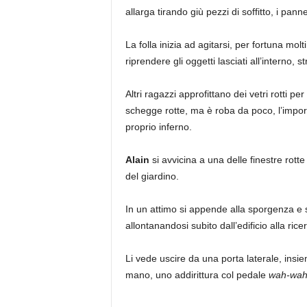
allarga tirando giù pezzi di soffitto, i pann
La folla inizia ad agitarsi, per fortuna mol
riprendere gli oggetti lasciati all’interno,
Altri ragazzi approfittano dei vetri rotti p
schegge rotte, ma è roba da poco, l’impor
proprio inferno.
Alain
si avvicina a una delle finestre rotte 
del giardino.
In un attimo si appende alla sporgenza e 
allontanandosi subito dall’edificio alla rice
Li vede uscire da una porta laterale, insiem
mano, uno addirittura col pedale
wah-wa