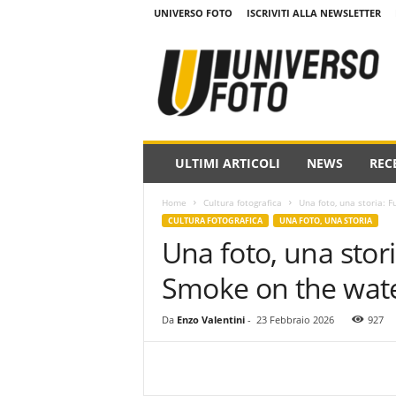
UNIVERSO FOTO
ISCRIVITI ALLA NEWSLETTER
w
w
w
.
u
n
i
ULTIMI ARTICOLI
NEWS
REC
v
e
Home
Cultura fotografica
Una foto, una storia: 
r
CULTURA FOTOGRAFICA
UNA FOTO, UNA STORIA
s
Una foto, una stor
o
f
Smoke on the wat
o
t
o
Da
Enzo Valentini
-
23 Febbraio 2026
927
.
i
t