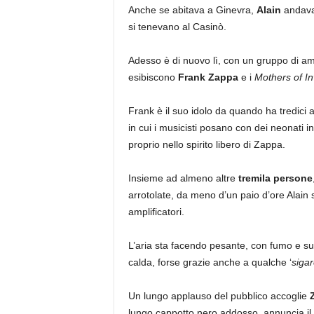
Anche se abitava a Ginevra,
Alain
andava
si tenevano al Casinò.
Adesso è di nuovo lì, con un gruppo di ami
esibiscono
Frank Zappa
e i
Mothers of In
Frank è il suo idolo da quando ha tredici 
in cui i musicisti posano con dei neonati i
proprio nello spirito libero di Zappa.
Insieme ad almeno altre
tremila persone
arrotolate, da meno d’un paio d’ore Alain 
amplificatori.
L’aria sta facendo pesante, con fumo e sud
calda, forse grazie anche a qualche ‘
sigar
Un lungo applauso del pubblico accoglie
lungo cappotto nero addosso, annuncia i