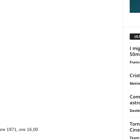
UL
I mig
50m
Franc
Cris
Matte
Come
astr
David
Torn
Cine
re 1971, ore 16,00
Team