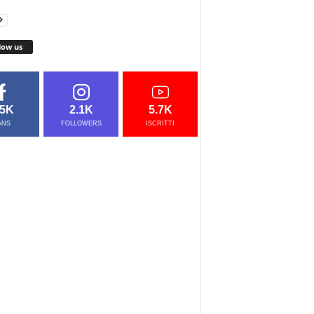
low us
.5K
2.1K
5.7K
ANS
FOLLOWERS
ISCRITTI