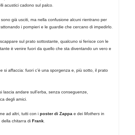
elli acustici cadono sul palco.
ti sono già usciti, ma nella confusione alcuni rientrano per
 strattonando i pompieri e le guardie che cercano di impedirlo.
er scappare sul prato sottostante, qualcuno si ferisce con le
tante è venire fuori da quello che sta diventando un vero e
e si affaccia: fuori c’è una sporgenza e, più sotto, il prato
si lascia andare sull’erba, senza conseguenze,
rca degli amici.
e ad altri, tutti con i
poster di Zappa
e dei
Mothers
in
h
della chitarra di
Frank
.