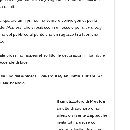
di tutti.
di quattro anni prima, ma sempre coinvolgente, poi la
a dei
Mothers
, che si esibisce in un assolo per
mini-moog
,
smo del pubblico al punto che un ragazzo tira fuori una
to.
tale prossimo, appesi al soffitto: le decorazioni in bambù e
i accende di luce.
 se uno dei
Mothers
,
Howard Kaylan
, inizia a urlare
“Al
uale incendio.
Il sintetizzatore di
Preston
smette di suonare e nel
silenzio si sente
Zappa
che
invita tutti a uscire con
calma, affrettandosi, ma