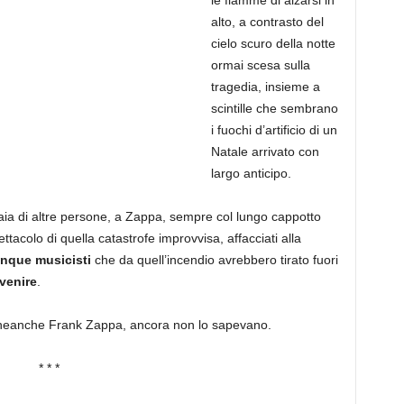
le fiamme di alzarsi in
alto, a contrasto del
cielo scuro della notte
ormai scesa sulla
tragedia, insieme a
scintille che sembrano
i fuochi d’artificio di un
Natale arrivato con
largo anticipo.
iaia di altre persone, a Zappa, sempre col lungo cappotto
ttacolo di quella catastrofe improvvisa, affacciati alla
inque musicisti
che da quell’incendio avrebbero tirato fuori
 venire
.
i, e neanche Frank Zappa, ancora non lo sapevano.
* * *