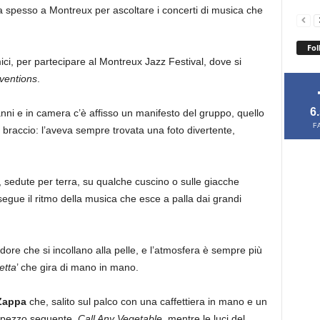
 spesso a Montreux per ascoltare i concerti di musica che
Fol
ci, per partecipare al Montreux Jazz Festival, dove si
ventions
.
6
anni e in camera c’è affisso un manifesto del gruppo, quello
F
n braccio: l’aveva sempre trovata una foto divertente,
, sedute per terra, su qualche cuscino o sulle giacche
segue il ritmo della musica che esce a palla dai grandi
ore che si incollano alla pelle, e l’atmosfera è sempre più
etta
’ che gira di mano in mano.
Zappa
che, salito sul palco con una caffettiera in mano e un
l pezzo seguente,
Call Any Vegetable
, mentre le luci del