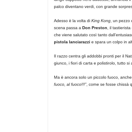
palco diventano verdi, con grande sorpresa 
Adesso è la volta di
King Kong
, un pezzo 
scena passa a
Don Preston
, il tastierist
che viene salutato così tanto dall’entusia
pistola lanciarazzi
e spara un colpo in al
Il razzo centra gli addobbi pronti per il Na
giunco, i fiori di carta e polistirolo, tutto s
Ma è ancora solo un piccolo fuoco, anche
fuoco, al fuoco!!!”
, come se fosse chissà q