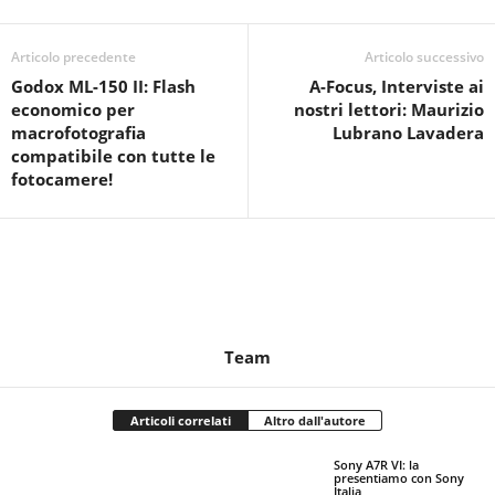
Articolo precedente
Articolo successivo
Godox ML-150 II: Flash
A-Focus, Interviste ai
economico per
nostri lettori: Maurizio
macrofotografia
Lubrano Lavadera
compatibile con tutte le
fotocamere!
Team
Articoli correlati
Altro dall'autore
Sony A7R VI: la
presentiamo con Sony
Italia