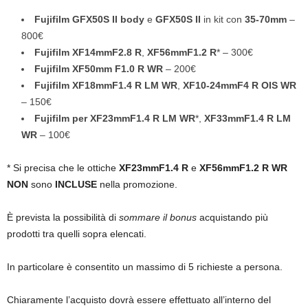
Fujifilm GFX50S II body
e
GFX50S II
in kit con
35-70mm
–
800€
Fujifilm XF14mmF2.8 R
,
XF56mmF1.2 R
* – 300€
Fujifilm XF50mm F1.0 R WR
– 200€
Fujifilm XF18mmF1.4 R LM WR
,
XF10-24mmF4 R OIS WR
– 150€
Fujifilm per XF23mmF1.4 R LM WR
*,
XF33mmF1.4 R LM
WR
– 100€
* Si precisa che le ottiche
XF23mmF1.4 R
e
XF56mmF1.2 R WR
NON
sono
INCLUSE
nella promozione.
È prevista la possibilità di
sommare il bonus
acquistando più
prodotti tra quelli sopra elencati.
In particolare è consentito un massimo di 5 richieste a persona.
Chiaramente l’acquisto dovrà essere effettuato all’interno del