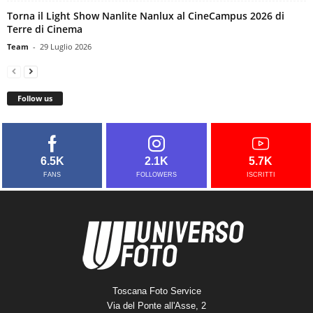
Torna il Light Show Nanlite Nanlux al CineCampus 2026 di
Terre di Cinema
Team
-
29 Luglio 2026
Follow us
6.5K
2.1K
5.7K
FANS
FOLLOWERS
ISCRITTI
Toscana Foto Service
Via del Ponte all'Asse, 2