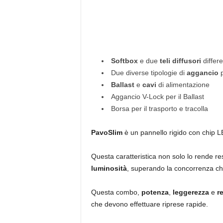
Softbox
e due
teli diffusori
differe
Due diverse tipologie di
aggancio
Ballast
e
cavi
di alimentazione
Aggancio V-Lock per il Ballast
Borsa per il trasporto e tracolla
PavoSlim
è un pannello rigido con chip L
Questa caratteristica non solo lo rende re
luminosità
, superando la concorrenza che 
Questa combo,
potenza
,
leggerezza
e
r
che devono effettuare riprese rapide.