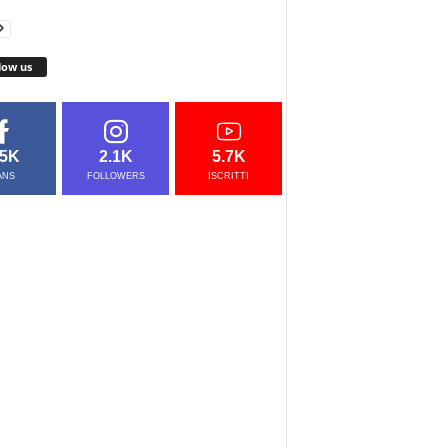
low us
.5K
2.1K
5.7K
ANS
FOLLOWERS
ISCRITTI