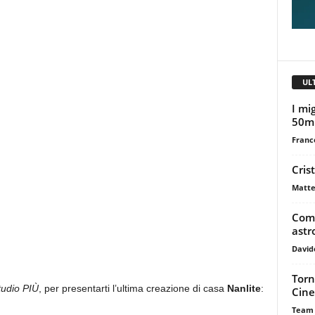
UL
I mig
50m
Franc
Cris
Matte
Come
astr
David
Torn
udio PIÙ
, per presentarti l’ultima creazione di casa
Nanlite
:
Cine
Team