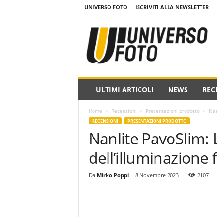
UNIVERSO FOTO
ISCRIVITI ALLA NEWSLETTER
w
w
w
.
u
n
i
ULTIMI ARTICOLI
NEWS
REC
v
e
Home
Recensioni
Presentazioni prodotto
Nan
r
RECENSIONI
PRESENTAZIONI PRODOTTO
s
Nanlite PavoSlim: 
o
f
dell’illuminazione 
o
t
o
Da
Mirko Poppi
-
8 Novembre 2023
2107
.
i
t