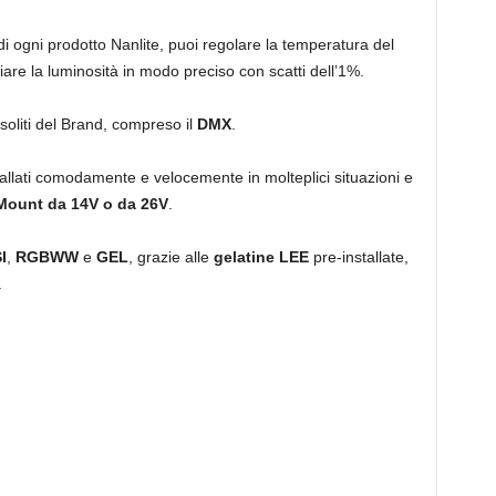
di ogni prodotto Nanlite, puoi regolare la temperatura del
iare la luminosità in modo preciso con scatti dell’1%.
s soliti del Brand, compreso il
DMX
.
allati comodamente e velocemente in molteplici situazioni e
-Mount da 14V o da 26V
.
I
,
RGBWW
e
GEL
, grazie alle
gelatine LEE
pre-installate,
.