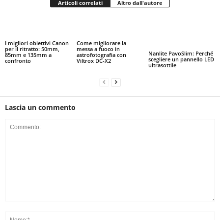
Articoli correlati
Altro dall'autore
I migliori obiettivi Canon
Come migliorare la
per il ritratto: 50mm,
messa a fuoco in
Nanlite PavoSlim: Perché
85mm e 135mm a
astrofotografia con
scegliere un pannello LED
confronto
Viltrox DC-X2
ultrasottile
Lascia un commento