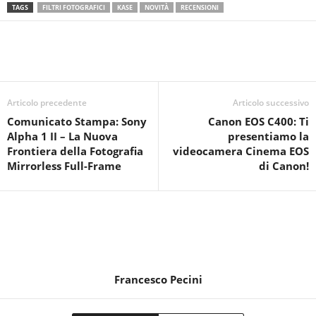
TAGS
FILTRI FOTOGRAFICI
KASE
NOVITÀ
RECENSIONI
Articolo precedente
Articolo successivo
Comunicato Stampa: Sony
Canon EOS C400: Ti
Alpha 1 II – La Nuova
presentiamo la
Frontiera della Fotografia
videocamera Cinema EOS
Mirrorless Full-Frame
di Canon!
Francesco Pecini