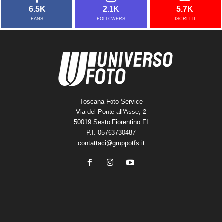
6.5K
2.1K
5.7K
FANS
FOLLOWERS
ISCRITTI
Toscana Foto Service
Via del Ponte all'Asse, 2
50019 Sesto Fiorentino FI
P.I. 05763730487
contattaci@gruppotfs.it