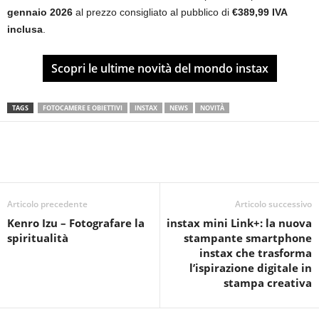
gennaio 2026
al prezzo consigliato al pubblico di
€389,99 IVA
inclusa
.
Scopri le ultime novità del mondo instax
TAGS
FOTOCAMERE E OBIETTIVI
INSTAX
NEWS
NOVITÀ
Articolo precedente
Articolo successivo
Kenro Izu – Fotografare la
instax mini Link+: la nuova
spiritualità
stampante smartphone
instax che trasforma
l’ispirazione digitale in
stampa creativa