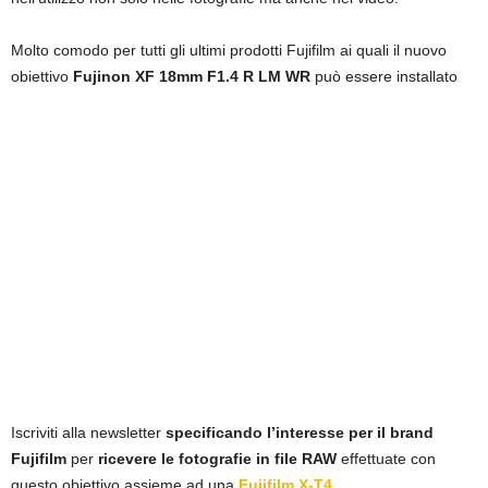
Molto comodo per tutti gli ultimi prodotti Fujifilm ai quali il nuovo
obiettivo
Fujinon XF 18mm F1.4 R LM WR
può essere installato
Iscriviti alla newsletter
specificando l’interesse per il brand
Fujifilm
per
ricevere le fotografie in file RAW
effettuate con
questo obiettivo assieme ad una
Fujifilm X-T4
.