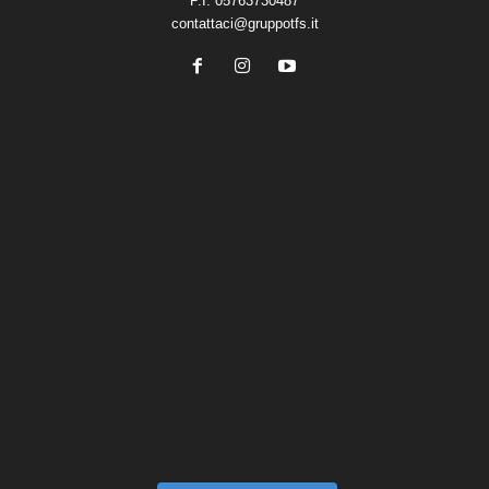
P.I. 05763730487
contattaci@gruppotfs.it