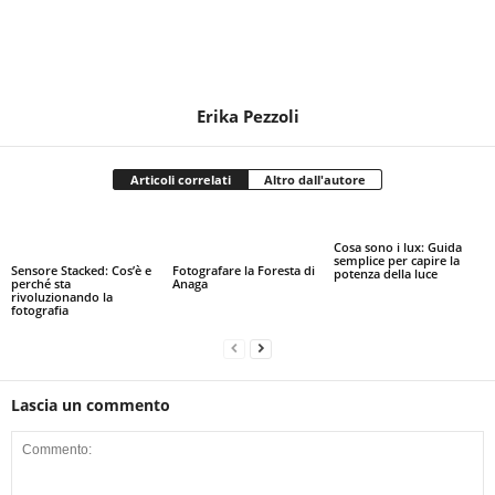
Erika Pezzoli
Articoli correlati
Altro dall'autore
Cosa sono i lux: Guida
semplice per capire la
Sensore Stacked: Cos’è e
Fotografare la Foresta di
potenza della luce
perché sta
Anaga
rivoluzionando la
fotografia
Lascia un commento