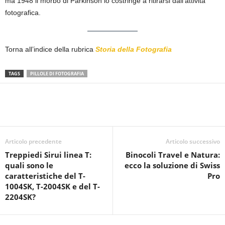
ma 1948 il morbo di Parkinson lo costringe a ritirarsi dall’attività
fotografica.
Torna all’indice della rubrica
Storia della Fotografia
TAGS
PILLOLE DI FOTOGRAFIA
Articolo precedente
Articolo successivo
Treppiedi Sirui linea T:
Binocoli Travel e Natura:
quali sono le
ecco la soluzione di Swiss
caratteristiche del T-
Pro
1004SK, T-2004SK e del T-
2204SK?