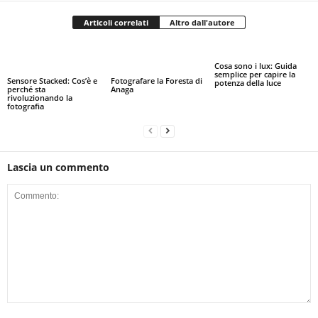
Articoli correlati
Altro dall'autore
Cosa sono i lux: Guida
semplice per capire la
Sensore Stacked: Cos’è e
Fotografare la Foresta di
potenza della luce
perché sta
Anaga
rivoluzionando la
fotografia
Lascia un commento