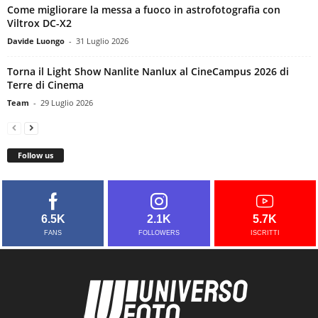
Come migliorare la messa a fuoco in astrofotografia con
Viltrox DC-X2
Davide Luongo
-
31 Luglio 2026
Torna il Light Show Nanlite Nanlux al CineCampus 2026 di
Terre di Cinema
Team
-
29 Luglio 2026
Follow us
6.5K
2.1K
5.7K
FANS
FOLLOWERS
ISCRITTI