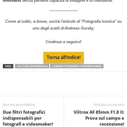
innovarsi
senza perdere capacità di indagine e di riflessione.
Come al solito, a breve, uscirà l’articolo di “Fotografia Iconica” su
uno degli scatti di Andreas Gursky.
Continua a seguirci!
Torna all’Indice!
TAGS
CULTURA FOTOGRAFICA
I GRANDI FOTOGRAFI CONTEMPORANEI
Articolo precedente
Articolo successivo
Due filtri fotografici
Viltrox AF 85mm F1.8 II:
indispensabili per
Prova sul campo e
fotografi e videomaker!
recensione!