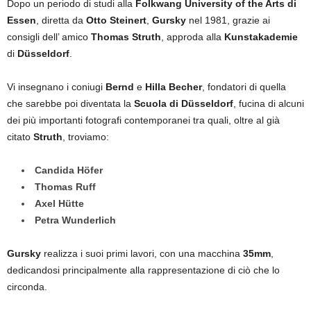
Dopo un periodo di studi alla
Folkwang University of the Arts di
Essen
, diretta da
Otto Steinert
,
Gursky
nel 1981, grazie ai
consigli dell’ amico
Thomas Struth
, approda alla
Kunstakademie
di
Düsseldorf
.
Vi insegnano i coniugi
Bernd
e
Hilla Becher
, fondatori di quella
che sarebbe poi diventata la
Scuola di Düsseldorf
, fucina di alcuni
dei più importanti fotografi contemporanei tra quali, oltre al già
citato
Struth
, troviamo:
Candida Höfer
Thomas Ruff
Axel Hütte
Petra Wunderlich
Gursky
realizza i suoi primi lavori, con una macchina
35mm
,
dedicandosi principalmente alla rappresentazione di ciò che lo
circonda.