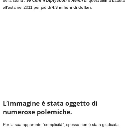
della storia :
99 Cent II Diptychon
e
Reihn II
,
quest’ultima battuta
all’asta nel 2011 per più di
4,3 milioni di dollari
.
L’immagine è stata oggetto di
numerose polemiche.
Per la sua apparente “semplicità”, spesso non è stata giudicata