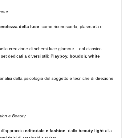
amour
volezza della luce
: come riconoscerla, plasmarla e
nella creazione di schemi luce glamour – dal classico
set dedicati a diversi stili:
Playboy, boudoir, white
lisi della psicologia del soggetto e tecniche di direzione
shion e Beauty
ull’approccio
editoriale e fashion
: dalla
beauty light
alla