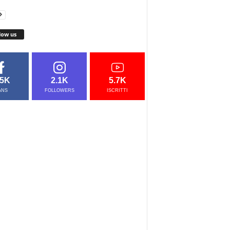
low us
.5K
2.1K
5.7K
ANS
FOLLOWERS
ISCRITTI