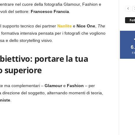
 entrare nel cuore della fotografia Glamour, Fashion e
voli del settore:
Francesco Francia
.
Fol
il supporto tecnico dei partner
Nanlite
e
Nice One
,
The
ormativa intensiva pensata per i fotografi che vogliono
a e dello storytelling visivo.
6
F
biettivo: portare la tua
lo superiore
tinte ma complementari –
Glamour
e
Fashion
– per
a direzione del soggetto, alternando momenti di teoria,
niste
.