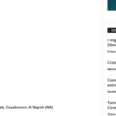
UL
I mig
50m
Franc
Cris
Matte
Come
astr
David
Torn
Cine
ab, Casalnuovo di Napoli (NA)
Team