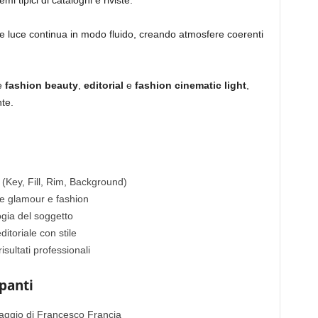
i tipici di cataloghi e riviste.
 e luce continua in modo fluido, creando atmosfere coerenti
re
fashion beauty
,
editorial
e
fashion cinematic light
,
te.
(Key, Fill, Rim, Background)
e glamour e fashion
ogia del soggetto
ditoriale con stile
isultati professionali
ipanti
ggio di Francesco Francia