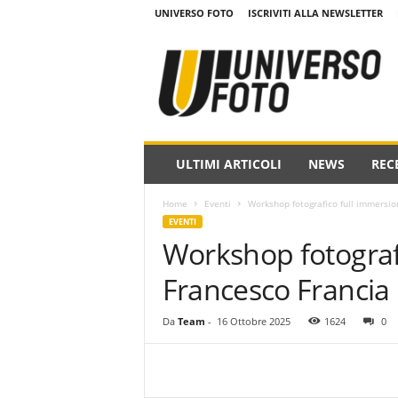
UNIVERSO FOTO
ISCRIVITI ALLA NEWSLETTER
w
w
w
.
u
n
i
ULTIMI ARTICOLI
NEWS
REC
v
e
Home
Eventi
Workshop fotografico full immersio
r
EVENTI
s
Workshop fotograf
o
f
Francesco Francia
o
t
o
Da
Team
-
16 Ottobre 2025
1624
0
.
i
t