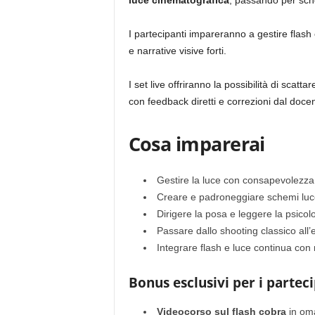
luce cinematografica
, passando per schem
I partecipanti impareranno a gestire flash
e narrative visive forti.
I set live offriranno la possibilità di scatta
con feedback diretti e correzioni dal docen
Cosa imparerai
Gestire la luce con consapevolezza 
Creare e padroneggiare schemi luc
Dirigere la posa e leggere la psicol
Passare dallo shooting classico all’e
Integrare flash e luce continua con r
Bonus esclusivi per i partec
Videocorso sul flash cobra
in oma