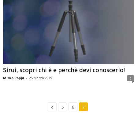
Sirui, scopri chi è e perchè devi conoscerlo!
Mirko Poppi
-
25 Marzo 2019
0
5
6
7