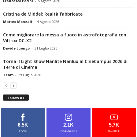
Francesco Pecini
-
5 Agosto 2026
Cristina de Middel: Realtà fabbricate
Matteo Monzali
-
4 Agosto 2026
Come migliorare la messa a fuoco in astrofotografia con
Viltrox DC-X2
Davide Luongo
-
31 Luglio 2026
Torna il Light Show Nanlite Nanlux al CineCampus 2026 di
Terre di Cinema
Team
-
29 Luglio 2026
Follow us
6.5K
2.1K
5.7K
FANS
FOLLOWERS
ISCRITTI