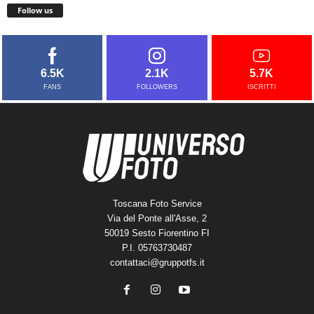
Follow us
6.5K
2.1K
5.7K
FANS
FOLLOWERS
ISCRITTI
Toscana Foto Service
Via del Ponte all'Asse, 2
50019 Sesto Fiorentino FI
P.I. 05763730487
contattaci@gruppotfs.it