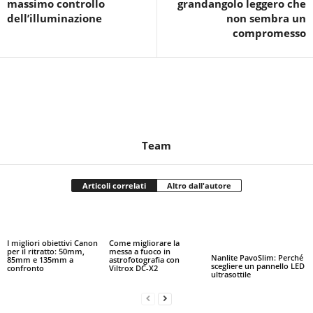
massimo controllo
grandangolo leggero che
dell’illuminazione
non sembra un
compromesso
Team
Articoli correlati
Altro dall'autore
I migliori obiettivi Canon
Come migliorare la
per il ritratto: 50mm,
messa a fuoco in
Nanlite PavoSlim: Perché
85mm e 135mm a
astrofotografia con
scegliere un pannello LED
confronto
Viltrox DC-X2
ultrasottile