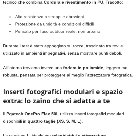
tecnico che combina
Cordura e rivestimento in PU
. Tradotto:
Alta resistenza a strappi e abrasioni
Protezione da umidità e condizioni difficili
Pensato per l’uso outdoor reale, non urbano
Durante i test è stato appoggiato su rocce, trascinato tra rovi e
utilizzato in ambienti impegnativi, senza mostrare punti deboli.
All’interno troviamo invece una
fodera in poliamide
, leggera ma
robusta, pensata per proteggere al meglio l’attrezzatura fotografica.
Inserti fotografici modulari e spazio
extra: lo zaino che si adatta a te
Il
Pgytech OnePro Flex 50L
utilizza inserti fotografici modulari
disponibili in
quattro taglie (XS, S, M, L)
.
La versione
L
, ideale per
teleobiettivi e attrezzatura