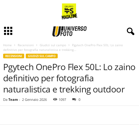
Home
Recensioni
Giudizi sul campo
Pgytech OnePro Flex 50L: Lo zaino
definitivo per fotografia naturalistica e trekking...
RECENSIONI
GIUDIZI SUL CAMPO
Pgytech OnePro Flex 50L: Lo zaino
definitivo per fotografia
naturalistica e trekking outdoor
Da
Team
-
2 Gennaio 2026
1097
0