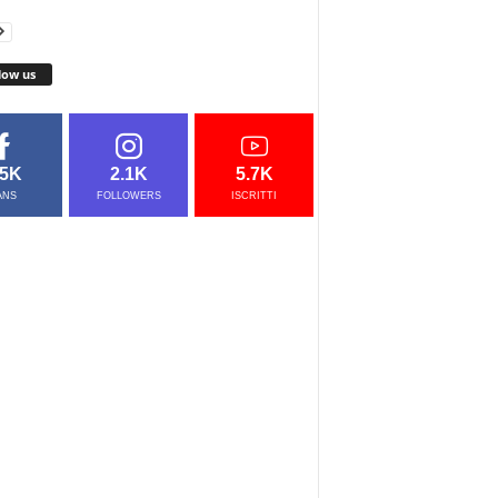
low us
.5K
2.1K
5.7K
ANS
FOLLOWERS
ISCRITTI