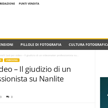
REDAZIONE
PUNTI VENDITA
ENSIONI
PILLOLE DI FOTOGRAFIA
CULTURA FOTOGRAFIC
nelli Led per video – Il giudizio di un videomaker professionista su...
S
UNBOXING
deo – Il giudizio di un
ionista su Nanlite
3
0