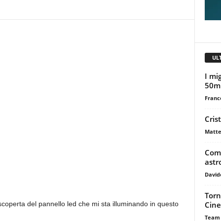
UL
I mig
50m
Franc
Cris
Matte
Come
astr
David
Torn
Cine
a scoperta del pannello led che mi sta illuminando in questo
Team