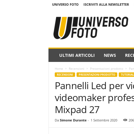
UNIVERSO FOTO
ISCRIVITI ALLA NEWSLETTER
w
w
w
.
u
n
i
ULTIMI ARTICOLI
NEWS
REC
v
e
Home
Recensioni
Presentazioni prodotto
Pan
r
RECENSIONI
PRESENTAZIONI PRODOTTO
TUTORIAL
s
Pannelli Led per vi
o
f
videomaker profess
o
t
Mixpad 27
o
.
Da
Simone Durante
-
1 Settembre 2020
206
i
t