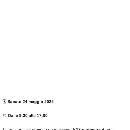
🗓
Sabato 24 maggio 2025
⏰
Dalle 9:30 alle 17:00
La masterclass prevede un massimo di
12 partecipanti
per