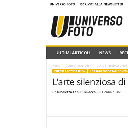
UNIVERSO FOTO
ISCRIVITI ALLA NEWSLETTER
w
w
w
.
u
n
i
ULTIMI ARTICOLI
NEWS
REC
v
e
Home
Cultura fotografica
L’arte silenziosa di Do
r
CULTURA FOTOGRAFICA
I GRANDI FOTOGRAFI CONTE
s
L’arte silenziosa d
o
f
o
Da
Nicoletta Leni Di Ruocco
-
8 Gennaio 2025
t
o
.
i
t