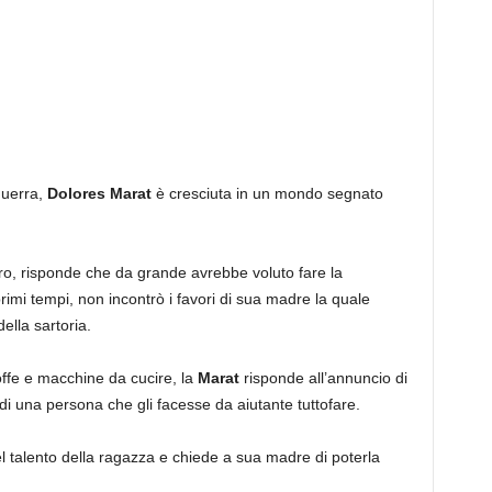
guerra,
Dolores Marat
è cresciuta in un mondo segnato
turo, risponde che da grande avrebbe voluto fare la
rimi tempi, non incontrò i favori di sua madre la quale
ella sartoria.
toffe e macchine da cucire, la
Marat
risponde all’annuncio di
 di una persona che gli facesse da aiutante tuttofare.
l talento della ragazza e chiede a sua madre di poterla