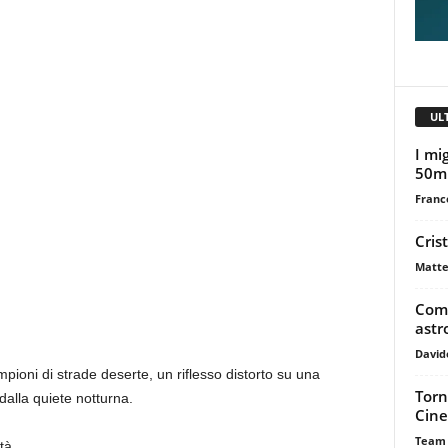
UL
I mig
50m
Franc
Cris
Matte
Come
astr
David
pioni di strade deserte, un riflesso distorto su una
Torn
dalla quiete notturna.
Cine
Team
tà.