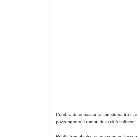
L’ombra di un passante che sfuma tra i lam
pozzanghera, i rumori della città soffocati 
Realtà tremolanti che appaiono nell’oscuri