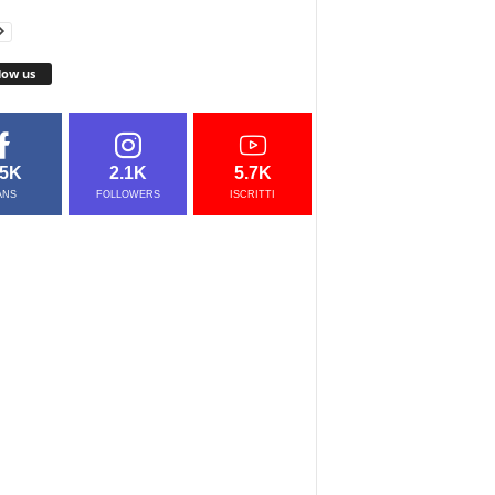
low us
.5K
2.1K
5.7K
ANS
FOLLOWERS
ISCRITTI