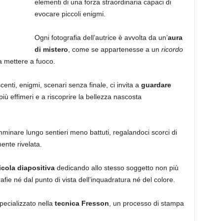
elementi di una forza straordinaria capaci di
evocare piccoli enigmi.
Ogni fotografia dell’autrice è avvolta da un’
aura
di mistero
, come se appartenesse a un
ricordo
a mettere a fuoco.
enti, enigmi, scenari senza finale, ci invita a
guardare
 più effimeri e a riscoprire la bellezza nascosta
mminare lungo sentieri meno battuti, regalandoci scorci di
nte rivelata.
icola diapositiva
dedicando allo stesso soggetto non più
afie né dal punto di vista dell’inquadratura né del colore.
pecializzato nella
tecnica Fresson
, un processo di stampa
enti.