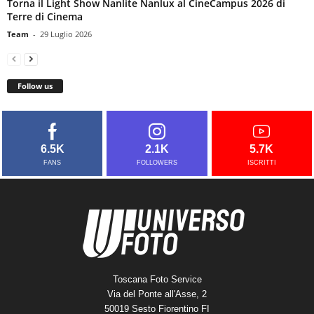
Torna il Light Show Nanlite Nanlux al CineCampus 2026 di
Terre di Cinema
Team
-
29 Luglio 2026
Follow us
6.5K
2.1K
5.7K
FANS
FOLLOWERS
ISCRITTI
Toscana Foto Service
Via del Ponte all'Asse, 2
50019 Sesto Fiorentino FI