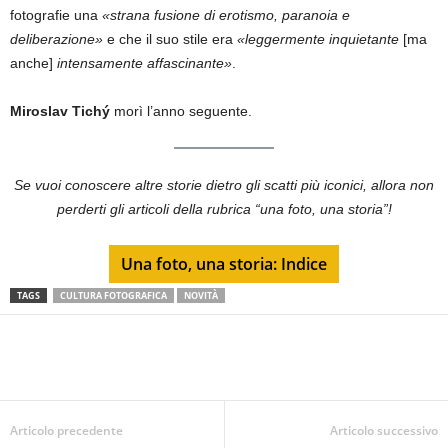
fotografie una
«strana fusione di erotismo, paranoia e
deliberazione»
e che il suo stile era
«leggermente inquietante
[ma
anche]
intensamente affascinante»
.
Miroslav Tichý
morì l’anno seguente.
Se vuoi conoscere altre storie dietro gli scatti più iconici, allora non
perderti gli articoli della rubrica “una foto, una storia”!
Una foto, una storia: Indice
TAGS
CULTURA FOTOGRAFICA
NOVITÀ
Articolo precedente
Articolo successivo