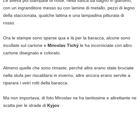
Le aveva poi stampate di notte, nella vasca da bagno in giardino,
con un ingranditore messo su con lamine di metallo, pezzi di legno
della staccionata, qualche lattina e una lampadina pitturata di
rosso.
Ora le stampe sono sparse qua e là per la baracca, alcune sono
incollate sul cartone e
Miroslav Tichý
le ha incorniciate con altro
cartone disegnato e colorato.
Almeno quelle che sono rimaste, perché altre erano state bruciate
nella stufa per riscaldarsi in inverno, altre ancora erano servite a
riparare i vetri rotti della baracca.
Ma non importava, di foto Miroslav ne ha tantissime e altrettante ne
scatta per le strade di
Kyjov
.