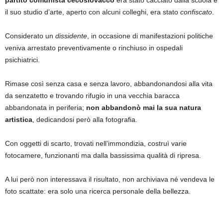
partito comunista cecoslovacco
era stato cacciato dalla scuola e
il suo studio d’arte, aperto con alcuni colleghi, era stato
confiscato
.
Considerato un
dissidente
, in occasione di manifestazioni politiche
veniva arrestato preventivamente o rinchiuso in ospedali
psichiatrici.
Rimase così senza casa e senza lavoro, abbandonandosi alla vita
da senzatetto e trovando rifugio in una vecchia baracca
abbandonata in periferia;
non abbandonò mai la sua natura
artistica
, dedicandosi però alla fotografia.
Con oggetti di scarto, trovati nell’immondizia, costruì varie
fotocamere, funzionanti ma dalla bassissima qualità di ripresa.
A lui però non interessava il risultato, non archiviava né vendeva le
foto scattate: era solo una ricerca personale della bellezza.