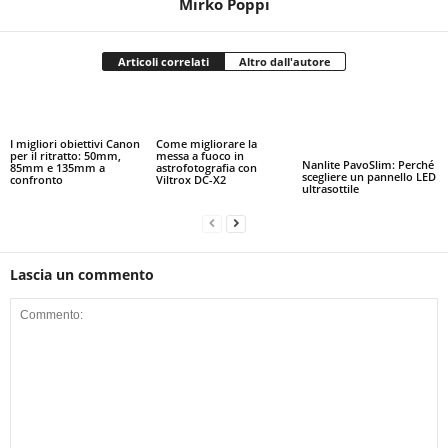
Mirko Poppi
Articoli correlati
Altro dall'autore
I migliori obiettivi Canon
Come migliorare la
per il ritratto: 50mm,
messa a fuoco in
Nanlite PavoSlim: Perché
85mm e 135mm a
astrofotografia con
scegliere un pannello LED
confronto
Viltrox DC-X2
ultrasottile
Lascia un commento