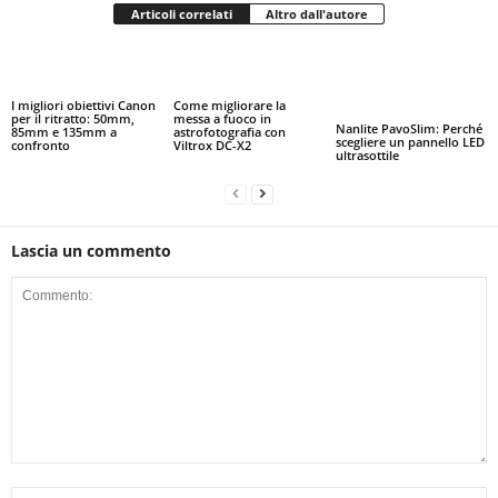
Articoli correlati
Altro dall'autore
I migliori obiettivi Canon
Come migliorare la
per il ritratto: 50mm,
messa a fuoco in
Nanlite PavoSlim: Perché
85mm e 135mm a
astrofotografia con
scegliere un pannello LED
confronto
Viltrox DC-X2
ultrasottile
Lascia un commento