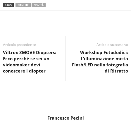
TAGS
NANLITE
NOVITÀ
Articolo precedente
Articolo successivo
Viltrox ZMOVE Diopters:
Workshop Fotododici:
Ecco perché se sei un
L’illuminazione mista
videomaker devi
Flash/LED nella fotografia
conoscere i diopter
di Ritratto
Francesco Pecini