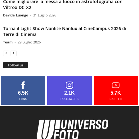
Come migliorare la messa a fuoco in astrofotografia con
Viltrox DC-X2
Davide Luongo
-
31 Luglio 2026
Torna il Light Show Nanlite Nanlux al CineCampus 2026 di
Terre di Cinema
Team
-
29 Luglio 2026
Follow us
6.5K
2.1K
5.7K
FANS
FOLLOWERS
ISCRITTI