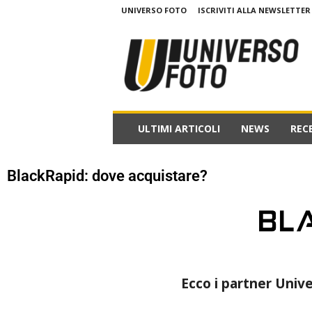
UNIVERSO FOTO
ISCRIVITI ALLA NEWSLETTER
w
w
w
.
u
n
i
ULTIMI ARTICOLI
NEWS
REC
v
e
r
BlackRapid: dove acquistare?
s
o
f
o
t
o
.
Ecco i partner Univ
i
t