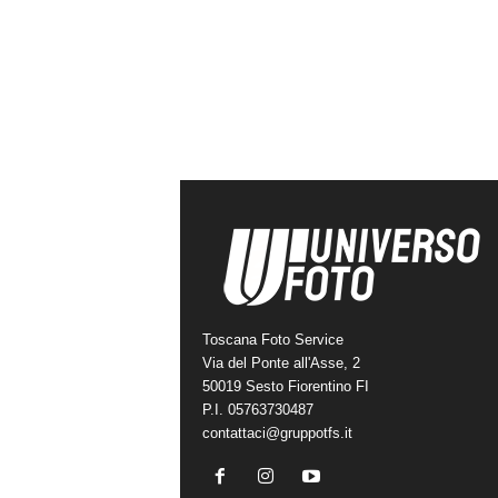
Toscana Foto Service
Via del Ponte all'Asse, 2
50019 Sesto Fiorentino FI
P.I. 05763730487
contattaci@gruppotfs.it