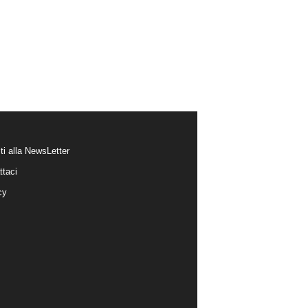
iti alla NewsLetter
ttaci
cy