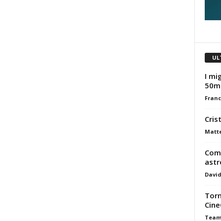
UL
I mig
50m
Franc
Cris
Matt
Come
astr
David
Torn
Cine
Tea