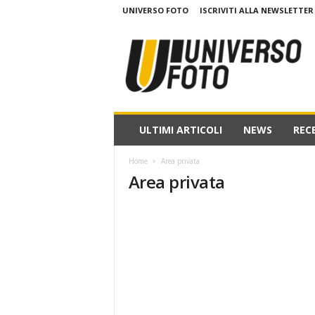
UNIVERSO FOTO
ISCRIVITI ALLA NEWSLETTER
w
w
w
.
u
n
i
ULTIMI ARTICOLI
NEWS
REC
v
e
Home
Area privata
r
Area privata
s
o
f
o
t
o
.
i
t