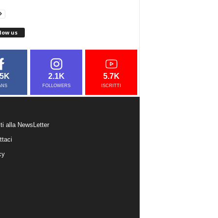
low us
.5K
2.1K
5.7K
ANS
FOLLOWERS
ISCRITTI
iti alla NewsLetter
ttaci
cy