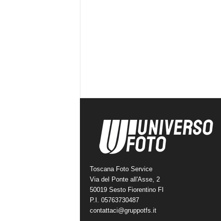
Toscana Foto Service
Via del Ponte all'Asse, 2
50019 Sesto Fiorentino FI
P.I. 05763730487
contattaci@gruppotfs.it