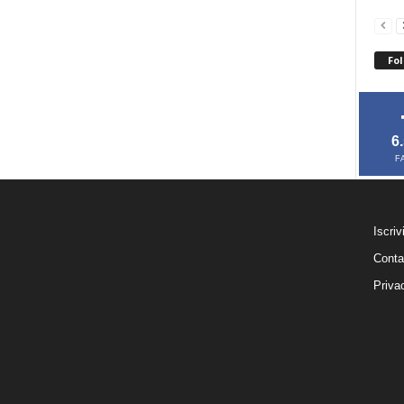
Fol
6
F
Iscriv
Conta
Priva